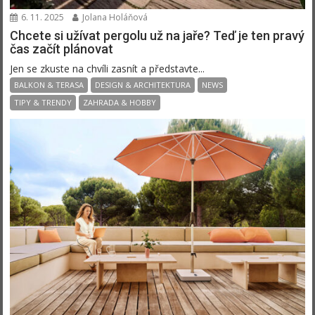
6. 11. 2025
Jolana Holáňová
Chcete si užívat pergolu už na jaře? Teď je ten pravý
čas začít plánovat
Jen se zkuste na chvíli zasnít a představte...
BALKON & TERASA
DESIGN & ARCHITEKTURA
NEWS
TIPY & TRENDY
ZAHRADA & HOBBY