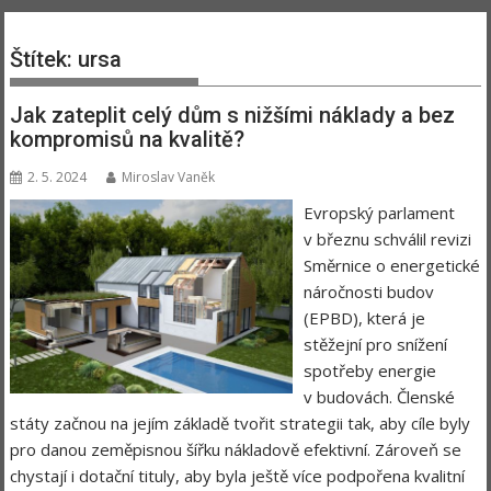
Štítek:
ursa
Jak zateplit celý dům s nižšími náklady a bez
kompromisů na kvalitě?
2. 5. 2024
Miroslav Vaněk
Evropský parlament
v březnu schválil revizi
Směrnice o energetické
náročnosti budov
(EPBD), která je
stěžejní pro snížení
spotřeby energie
v budovách. Členské
státy začnou na jejím základě tvořit strategii tak, aby cíle byly
pro danou zeměpisnou šířku nákladově efektivní. Zároveň se
chystají i dotační tituly, aby byla ještě více podpořena kvalitní