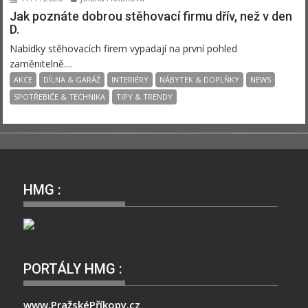
Jak poznáte dobrou stěhovací firmu dřív, než v den
D.
Nabídky stěhovacích firem vypadají na první pohled
zaměnitelně....
AKCE
DÍLNA & GARÁŽ
INTERIÉRY
NÁBYTEK & DOPLŇKY
NEWS
SPOTŘEBIČE & TECHNIKA
TIPY & TRENDY
HMG :
PORTÁLY HMG :
www.PražskéPříkopy.cz