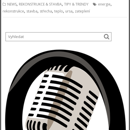
,
,
,
NEWS
REKONSTRUKCE & STAVBA
TIPY & TRENDY
energie
,
,
,
,
,
rekonstrukce
stavba
střecha
teplo
ursa
zateplení