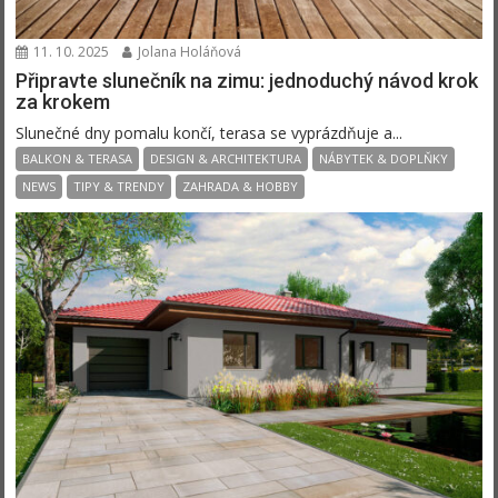
11. 10. 2025
Jolana Holáňová
Připravte slunečník na zimu: jednoduchý návod krok
za krokem
Slunečné dny pomalu končí, terasa se vyprázdňuje a...
BALKON & TERASA
DESIGN & ARCHITEKTURA
NÁBYTEK & DOPLŇKY
NEWS
TIPY & TRENDY
ZAHRADA & HOBBY