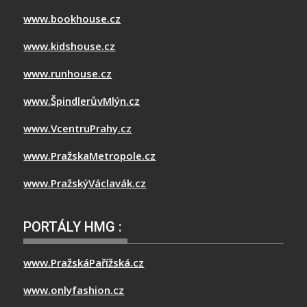
www.bookhouse.cz
www.kidshouse.cz
www.runhouse.cz
www.ŠpindlerůvMlýn.cz
www.VcentruPrahy.cz
www.PražskaMetropole.cz
www.PražskýVáclavák.cz
PORTÁLY HMG :
www.PražskáPařížská.cz
www.onlyfashion.cz