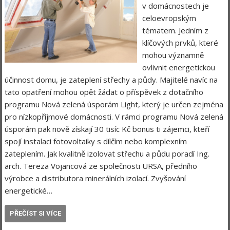
v domácnostech je
celoevropským
tématem. Jedním z
klíčových prvků, které
mohou významně
ovlivnit energetickou
účinnost domu, je zateplení střechy a půdy. Majitelé navíc na
tato opatření mohou opět žádat o příspěvek z dotačního
programu Nová zelená úsporám Light, který je určen zejména
pro nízkopříjmové domácnosti. V rámci programu Nová zelená
úsporám pak nově získají 30 tisíc Kč bonus ti zájemci, kteří
spojí instalaci fotovoltaiky s dílčím nebo komplexním
zateplením. Jak kvalitně izolovat střechu a půdu poradí Ing.
arch. Tereza Vojancová ze společnosti URSA, předního
výrobce a distributora minerálních izolací. Zvyšování
energetické…
PŘEČÍST SI VÍCE