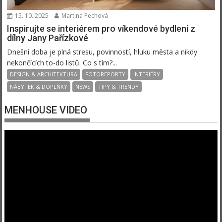
15. 10. 2025
Martina Pechová
Inspirujte se interiérem pro víkendové bydlení z
dílny Jany Pařízkové
Dnešní doba je plná stresu, povinností, hluku města a nikdy
nekončících to-do listů. Co s tím?...
DESIGN & ARCHITEKTURA
FOTOREPORTY
INTERIÉRY
NÁBYTEK & DOPLŇKY
NEWS
TIPY & TRENDY
MENHOUSE VIDEO
Video
přehrávač