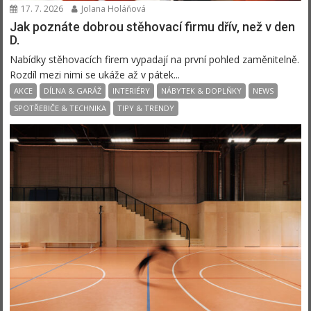
17. 7. 2026
Jolana Holáňová
Jak poznáte dobrou stěhovací firmu dřív, než v den
D.
Nabídky stěhovacích firem vypadají na první pohled zaměnitelně.
Rozdíl mezi nimi se ukáže až v pátek...
AKCE
DÍLNA & GARÁŽ
INTERIÉRY
NÁBYTEK & DOPLŇKY
NEWS
SPOTŘEBIČE & TECHNIKA
TIPY & TRENDY