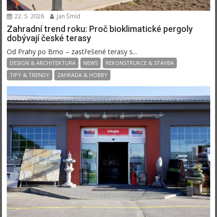
22. 5. 2026
Jan Šmíd
Zahradní trend roku: Proč bioklimatické pergoly
dobývají české terasy
Od Prahy po Brno – zastřešené terasy s...
DESIGN & ARCHITEKTURA
NEWS
REKONSTRUKCE & STAVBA
TIPY & TRENDY
ZAHRADA & HOBBY