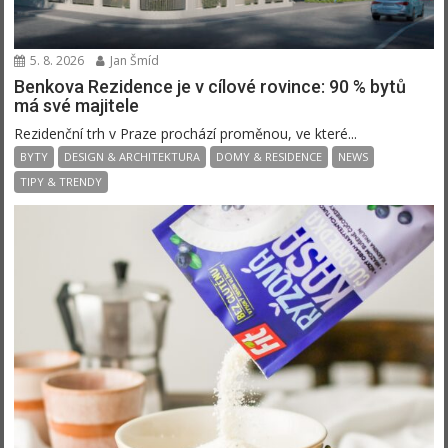
5. 8. 2026
Jan Šmíd
Benkova Rezidence je v cílové rovince: 90 % bytů
má své majitele
Rezidenční trh v Praze prochází proměnou, ve které...
BYTY
DESIGN & ARCHITEKTURA
DOMY & RESIDENCE
NEWS
TIPY & TRENDY