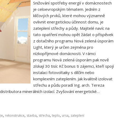
Snižování spotřeby energií v domácnostech
je celoevropským tématem. Jedním z
klíčových prvků, které mohou významně
ovlivnit energetickou účinnost domu, je
zateplení střechy a půdy. Majitelé navíc na
tato opatření mohou opět žádat o příspěvek
z dotačního programu Nová zelená úsporám
Light, který je určen zejména pro
nízkopříjmové domácnosti. V rámci
programu Nová zelená úsporám pak nově
získají 30 tisíc Kč bonus ti zájemci, kteří spojí
instalaci fotovoltaiky s dílčím nebo
komplexním zateplením. Jak kvalitně izolovat
střechu a půdu poradí Ing. arch. Tereza
istributora minerálních izolací. Zvyšování energetické…
,
,
,
,
,
,
ie
rekonstrukce
stavba
střecha
teplo
ursa
zateplení