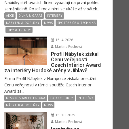
Nabídky stěhovacích firem vypadají na první pohled
zaměnitelně. Rozdíl mezi nimi se ukáže až v pátek...
AKCE
DÍLNA & GARÁŽ
INTERIÉRY
NÁBYTEK & DOPLŇKY
NEWS
SPOTŘEBIČE & TECHNIKA
TIPY & TRENDY
15. 4. 2026
Martina Pechová
Profil Nábytek získal
Cenu veřejnosti
Czech Interior Award
za interiéry Horácké arény v Jihlavě
Firma Profil Nábytek z Humpolce získala prestižní
Cenu veřejnosti v rámci soutěže Czech Interior
Award za...
DESIGN & ARCHITEKTURA
FOTOREPORTY
INTERIÉRY
NÁBYTEK & DOPLŇKY
NEWS
15. 10. 2025
Martina Pechová