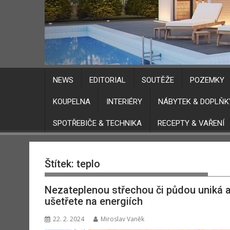
NEWS
EDITORIAL
SOUTĚŽE
POZEMKY
KOUPELNA
INTERIÉRY
NÁBYTEK & DOPLŇK
SPOTŘEBIČE & TECHNIKA
RECEPTY & VAŘENÍ
Štítek:
teplo
Nezateplenou střechou či půdou uniká až
ušetřete na energiích
22. 2. 2024
Miroslav Vaněk