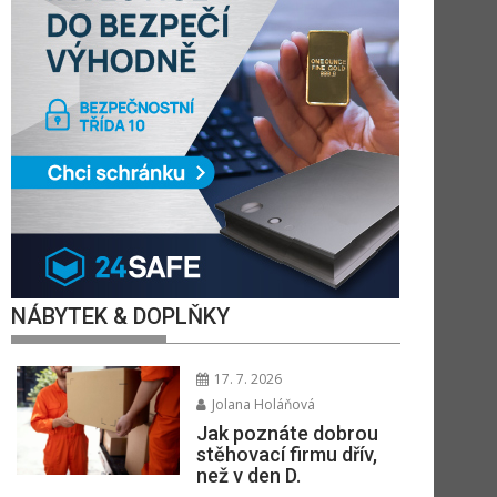
NÁBYTEK & DOPLŇKY
17. 7. 2026
Jolana Holáňová
Jak poznáte dobrou
stěhovací firmu dřív,
než v den D.