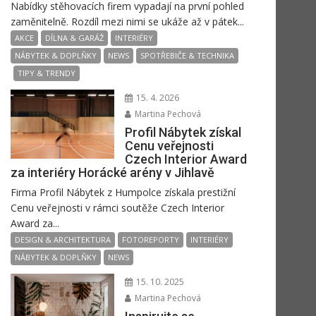
Nabídky stěhovacích firem vypadají na první pohled
zaměnitelně. Rozdíl mezi nimi se ukáže až v pátek...
AKCE
DÍLNA & GARÁŽ
INTERIÉRY
NÁBYTEK & DOPLŇKY
NEWS
SPOTŘEBIČE & TECHNIKA
TIPY & TRENDY
15. 4. 2026
Martina Pechová
Profil Nábytek získal
Cenu veřejnosti
Czech Interior Award
za interiéry Horácké arény v Jihlavě
Firma Profil Nábytek z Humpolce získala prestižní
Cenu veřejnosti v rámci soutěže Czech Interior
Award za...
DESIGN & ARCHITEKTURA
FOTOREPORTY
INTERIÉRY
NÁBYTEK & DOPLŇKY
NEWS
15. 10. 2025
Martina Pechová