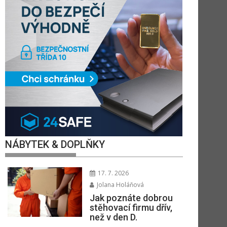
NÁBYTEK & DOPLŇKY
17. 7. 2026
Jolana Holáňová
Jak poznáte dobrou
stěhovací firmu dřív,
než v den D.