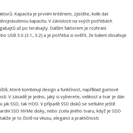
aktorů. Kapacita je prvním kritériem, zjistěte, kolik dat
dvojnásobnou kapacitu. V závislosti na svých potřebách
gabajtů až po terabajty. Dalším faktorem je rozhraní.
o USB 3.0 (3.1, 3.2) a je potřeba si ověřit, že balení obsahuje
iště, které kombinují design a funkčnost, například gumové
ti. V zásadě je jedno, jaký si vyberete, velikost a tvar je dán
ou jak SSD, tak HDD. V případě SSD disků se setkáte ještě
ardní SSD NVMe disky, nebo zcela jiného tvaru, když je SDD
takže je to čistě na vkusu, eleganci a praktičnosti.