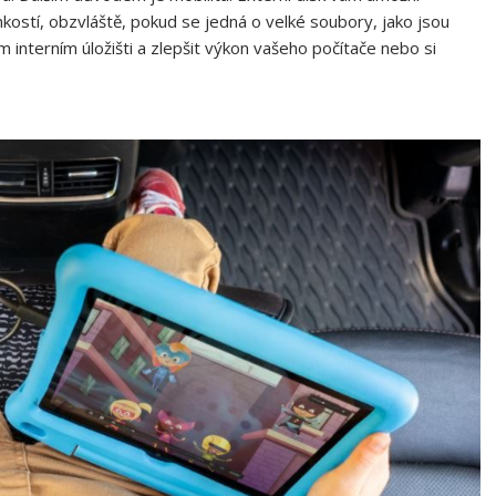
kostí, obzvláště, pokud se jedná o velké soubory, jako jsou
m interním úložišti a zlepšit výkon vašeho počítače nebo si