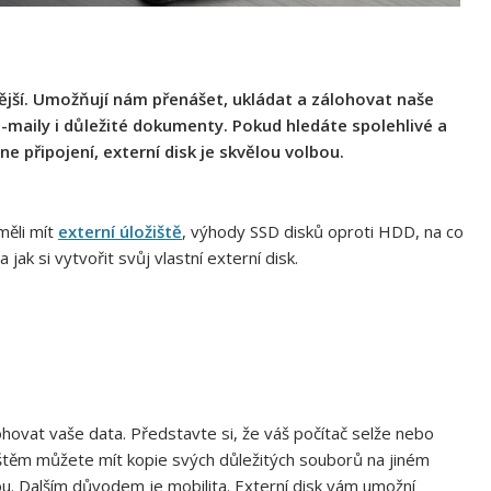
itější. Umožňují nám přenášet, ukládat a zálohovat naše
e-maily i důležité dokumenty. Pokud hledáte spolehlivé a
e připojení, externí disk je skvělou volbou.
měli mít
externí úložiště
, výhody SSD disků oproti HDD, na co
jak si vytvořit svůj vlastní externí disk.
ohovat vaše data. Představte si, že váš počítač selže nebo
žištěm můžete mít kopie svých důležitých souborů na jiném
tou. Dalším důvodem je mobilita. Externí disk vám umožní