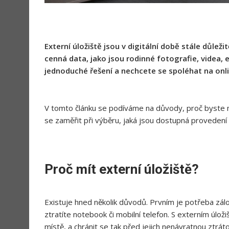
Externí úložiště jsou v digitální době stále důlež
cenná data, jako jsou rodinné fotografie, videa, 
jednoduché řešení a nechcete se spoléhat na onlin
V tomto článku se podíváme na důvody, proč byste 
se zaměřit při výběru, jaká jsou dostupná provedení a 
Proč mít externí úložiště?
Existuje hned několik důvodů. Prvním je potřeba zál
ztratíte notebook či mobilní telefon. S externím úlo
místě, a chránit se tak před jejich nenávratnou ztrá