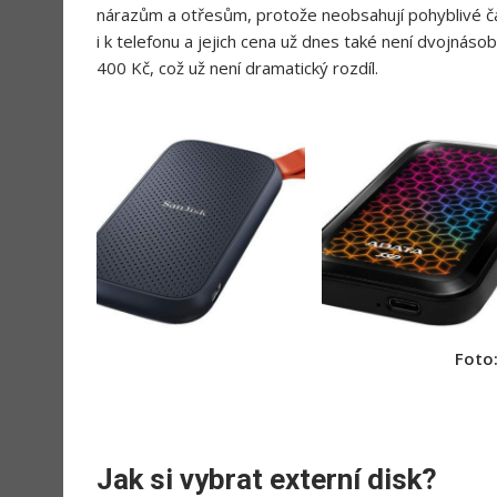
nárazům a otřesům, protože neobsahují pohyblivé část
i k telefonu a jejich cena už dnes také není dvojnásob
400 Kč, což už není dramatický rozdíl.
Foto
Jak si vybrat externí disk?