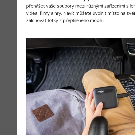
přenášet vaše soubory mezi různými zařízeními s leh
videa, filmy a hry. Navíc můžete uvolnit místo na své
zálohovat fotky z přeplněného mobilu.