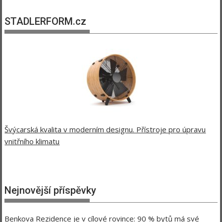
STADLERFORM.cz
Švýcarská kvalita v moderním designu. Přístroje pro úpravu
vnitřního klimatu
Nejnovější příspěvky
Benkova Rezidence je v cílové rovince: 90 % bytů má své