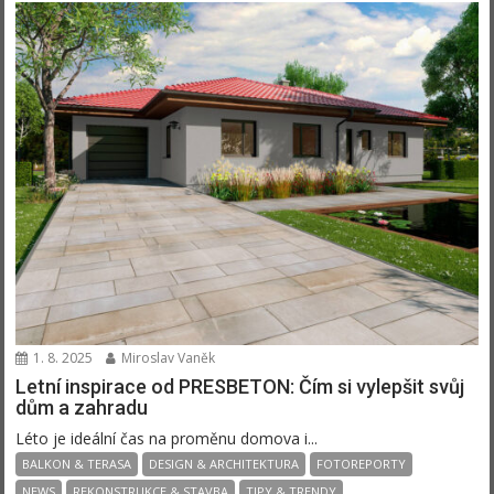
1. 8. 2025
Miroslav Vaněk
Letní inspirace od PRESBETON: Čím si vylepšit svůj
dům a zahradu
Léto je ideální čas na proměnu domova i...
BALKON & TERASA
DESIGN & ARCHITEKTURA
FOTOREPORTY
NEWS
REKONSTRUKCE & STAVBA
TIPY & TRENDY