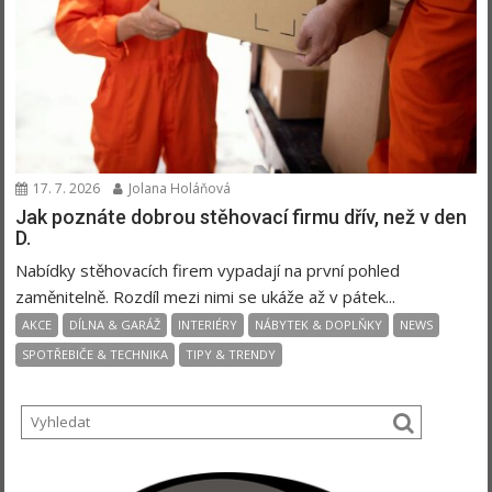
17. 7. 2026
Jolana Holáňová
Jak poznáte dobrou stěhovací firmu dřív, než v den
D.
Nabídky stěhovacích firem vypadají na první pohled
zaměnitelně. Rozdíl mezi nimi se ukáže až v pátek...
AKCE
DÍLNA & GARÁŽ
INTERIÉRY
NÁBYTEK & DOPLŇKY
NEWS
SPOTŘEBIČE & TECHNIKA
TIPY & TRENDY