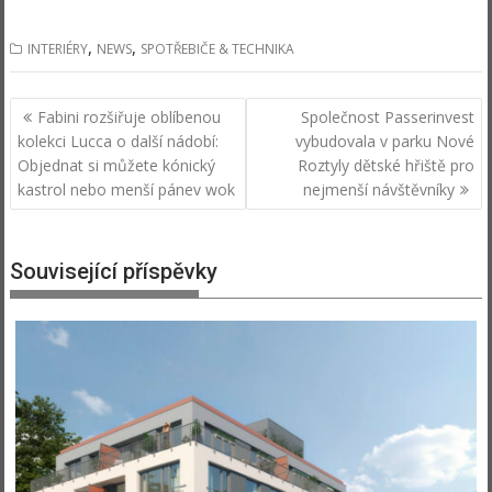
,
,
INTERIÉRY
NEWS
SPOTŘEBIČE & TECHNIKA
Navigace
Fabini rozšiřuje oblíbenou
Společnost Passerinvest
pro
kolekci Lucca o další nádobí:
vybudovala v parku Nové
příspěvek
Objednat si můžete kónický
Roztyly dětské hřiště pro
kastrol nebo menší pánev wok
nejmenší návštěvníky
Související příspěvky