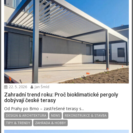
22. 5. 2026
Jan Šmíd
Zahradní trend roku: Proč bioklimatické pergoly
dobývají české terasy
Od Prahy po Brno – zastřešené terasy s...
DESIGN & ARCHITEKTURA
NEWS
REKONSTRUKCE & STAVBA
TIPY & TRENDY
ZAHRADA & HOBBY