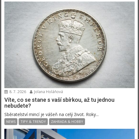
8. 7. 2026
Jolana Holáňová
Víte, co se stane s vaší sbírkou, až tu jednou
nebudete?
Sběratelství mincí je vášeň na celý život. Roky...
NEWS
TIPY & TRENDY
ZAHRADA & HOBBY