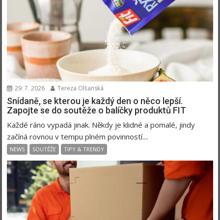
29. 7. 2026
Tereza Olšanská
Snídaně, se kterou je každý den o něco lepší.
Zapojte se do soutěže o balíčky produktů FIT
Každé ráno vypadá jinak. Někdy je klidné a pomalé, jindy
začíná rovnou v tempu plném povinností....
NEWS
SOUTĚŽE
TIPY & TRENDY