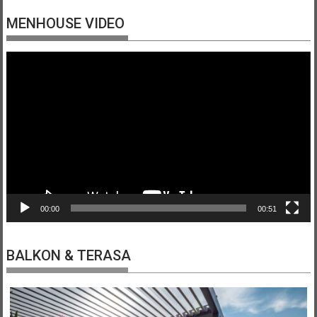
MENHOUSE VIDEO
Video
přehrávač
00:00
00:51
BALKON & TERASA