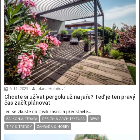
6. 11. 2025
Jolana Holáňová
Chcete si užívat pergolu už na jaře? Teď je ten pravý
čas začít plánovat
Jen se zkuste na chvíli zasnít a představte...
BALKON & TERASA
DESIGN & ARCHITEKTURA
NEWS
TIPY & TRENDY
ZAHRADA & HOBBY