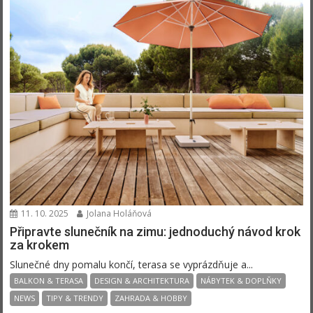
11. 10. 2025
Jolana Holáňová
Připravte slunečník na zimu: jednoduchý návod krok
za krokem
Slunečné dny pomalu končí, terasa se vyprázdňuje a...
BALKON & TERASA
DESIGN & ARCHITEKTURA
NÁBYTEK & DOPLŇKY
NEWS
TIPY & TRENDY
ZAHRADA & HOBBY