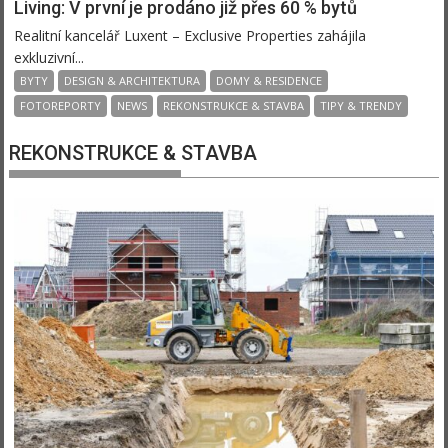
Living: V první je prodáno již přes 60 % bytů
Realitní kancelář Luxent – Exclusive Properties zahájila
exkluzivní...
BYTY
DESIGN & ARCHITEKTURA
DOMY & RESIDENCE
FOTOREPORTY
NEWS
REKONSTRUKCE & STAVBA
TIPY & TRENDY
REKONSTRUKCE & STAVBA