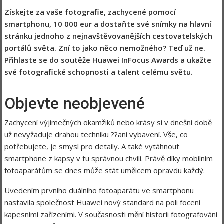
Získejte za vaše fotografie, zachycené pomocí
smartphonu, 10 000 eur a dostaňte své snímky na hlavní
stránku jednoho z nejnavštěvovanějších cestovatelských
portálů světa. Zní to jako něco nemožného? Teď už ne.
Přihlaste se do soutěže Huawei InFocus Awards a ukažte
své fotografické schopnosti a talent celému světu.
Objevte neobjevené
Zachycení výjimečných okamžiků nebo krásy si v dnešní době
už nevyžaduje drahou techniku ??ani vybavení. Vše, co
potřebujete, je smysl pro detaily. A také vytáhnout
smartphone z kapsy v tu správnou chvíli. Právě díky mobilním
fotoaparátům se dnes může stát umělcem opravdu každý.
Uvedením prvního duálního fotoaparátu ve smartphonu
nastavila společnost Huawei nový standard na poli focení
kapesními zařízeními. V současnosti mění historii fotografování