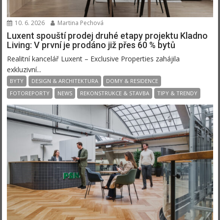
10. 6. 2026
Martina Pechová
Luxent spouští prodej druhé etapy projektu Kladno
Living: V první je prodáno již přes 60 % bytů
Realitní kancelář Luxent – Exclusive Properties zahájila
exkluzivní...
BYTY
DESIGN & ARCHITEKTURA
DOMY & RESIDENCE
FOTOREPORTY
NEWS
REKONSTRUKCE & STAVBA
TIPY & TRENDY