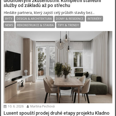
dlouholetými zkušenostmi. Kompletní stavební
služby od základů až po střechu
Hledáte partnera, který zajistí celý průběh stavby bez...
BYTY
DESIGN & ARCHITEKTURA
DOMY & RESIDENCE
INTERIÉRY
NEWS
REKONSTRUKCE & STAVBA
TIPY & TRENDY
10. 6. 2026
Martina Pechová
Luxent spouští prodej druhé etapy projektu Kladno