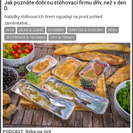
Jak poznáte dobrou stěhovací firmu dřív, než v den
D.
Nabídky stěhovacích firem vypadají na první pohled
zaměnitelně....
AKCE
DÍLNA & GARÁŽ
INTERIÉRY
NÁBYTEK & DOPLŇKY
NEWS
SPOTŘEBIČE & TECHNIKA
TIPY & TRENDY
PODCAST: Ryba na Gril