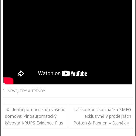
,
NEWS
TIPY & TRENDY
Navigace
Ideální pomocník do vašeho
Italská ikonická značka SMEG
pro
domova: Plnoautomatický
exkluzivně v prodejnách
příspěvek
kávovar KRUPS Evidence Plus
Potten & Pannen – Staněk