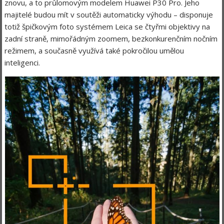
znovu, a to průlomovým modelem Huawei P30 Pro. Jeho
majitelé budou mít v soutěži automaticky výhodu – disponuje
totiž špičkovým foto systémem Leica se čtyřmi objektivy na
zadní straně, mimořádným zoomem, bezkonkurenčním nočním
režimem, a současně využívá také pokročilou umělou
inteligenci.