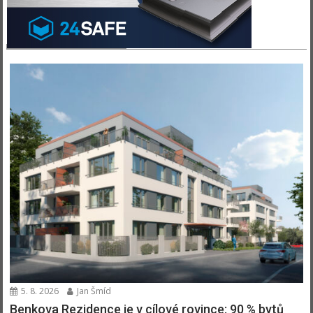
BYTY & DOMY
5. 8. 2026
Jan Šmíd
Benkova Rezidence je v cílové rovince: 90 % bytů