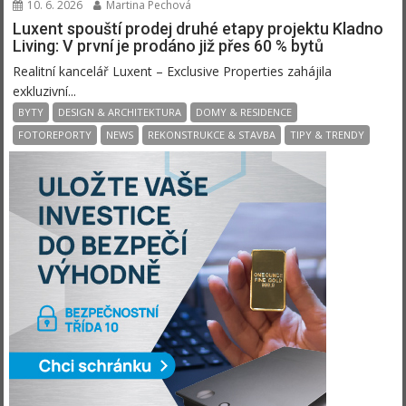
10. 6. 2026
Martina Pechová
Luxent spouští prodej druhé etapy projektu Kladno
Living: V první je prodáno již přes 60 % bytů
Realitní kancelář Luxent – Exclusive Properties zahájila
exkluzivní...
BYTY
DESIGN & ARCHITEKTURA
DOMY & RESIDENCE
FOTOREPORTY
NEWS
REKONSTRUKCE & STAVBA
TIPY & TRENDY