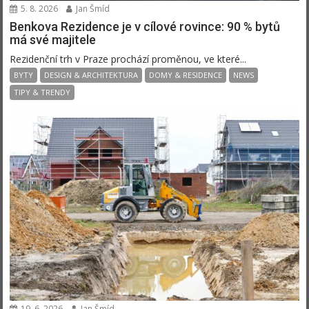
5. 8. 2026
Jan Šmíd
Benkova Rezidence je v cílové rovince: 90 % bytů
má své majitele
Rezidenční trh v Praze prochází proměnou, ve které...
BYTY
DESIGN & ARCHITEKTURA
DOMY & RESIDENCE
NEWS
TIPY & TRENDY
19. 6. 2026
Jan Šmíd