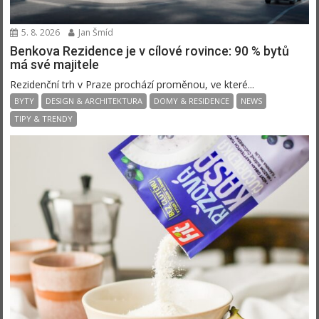
5. 8. 2026
Jan Šmíd
Benkova Rezidence je v cílové rovince: 90 % bytů
má své majitele
Rezidenční trh v Praze prochází proměnou, ve které...
BYTY
DESIGN & ARCHITEKTURA
DOMY & RESIDENCE
NEWS
TIPY & TRENDY