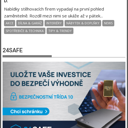
D.
Nabídky stěhovacích firem vypadají na první pohled
zaměnitelně. Rozdíl mezi nimi se ukáže až v pátek...
AKCE
DÍLNA & GARÁŽ
INTERIÉRY
NÁBYTEK & DOPLŇKY
NEWS
SPOTŘEBIČE & TECHNIKA
TIPY & TRENDY
24SAFE