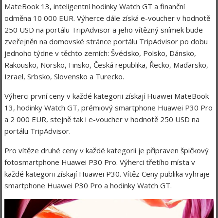
MateBook 13, inteligentní hodinky Watch GT a finanční
odměna 10 000 EUR. Výherce dále získá e-voucher v hodnotě
250 USD na portálu TripAdvisor a jeho vítězný snímek bude
zveřejněn na domovské stránce portálu TripAdvisor po dobu
jednoho týdne v těchto zemích: Švédsko, Polsko, Dánsko,
Rakousko, Norsko, Finsko, Česká republika, Řecko, Maďarsko,
Izrael, Srbsko, Slovensko a Turecko.
Výherci první ceny v každé kategorii získají Huawei MateBook
13, hodinky Watch GT, prémiový smartphone Huawei P30 Pro
a 2 000 EUR, stejně tak i e-voucher v hodnotě 250 USD na
portálu TripAdvisor.
Pro vítěze druhé ceny v každé kategorii je připraven špičkový
fotosmartphone Huawei P30 Pro. Výherci třetího místa v
každé kategorii získají Huawei P30. Vítěz Ceny publika vyhraje
smartphone Huawei P30 Pro a hodinky Watch GT.