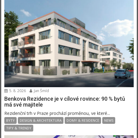
5. 8. 2026
Jan Šmíd
Benkova Rezidence je v cílové rovince: 90 % bytů
má své majitele
Rezidenční trh v Praze prochází proměnou, ve které...
BYTY
DESIGN & ARCHITEKTURA
DOMY & RESIDENCE
NEWS
TIPY & TRENDY