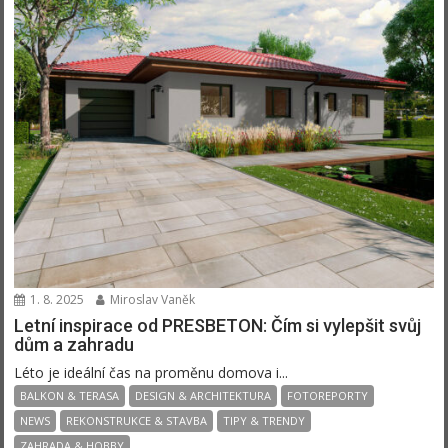
1. 8. 2025
Miroslav Vaněk
Letní inspirace od PRESBETON: Čím si vylepšit svůj
dům a zahradu
Léto je ideální čas na proměnu domova i...
BALKON & TERASA
DESIGN & ARCHITEKTURA
FOTOREPORTY
NEWS
REKONSTRUKCE & STAVBA
TIPY & TRENDY
ZAHRADA & HOBBY