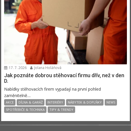
17. 7. 2026
Jolana Holáňová
Jak poznáte dobrou stěhovací firmu dřív, než v den
D.
Nabídky stěhovacích firem vypadají na první pohled
zaměnitelně....
AKCE
DÍLNA & GARÁŽ
INTERIÉRY
NÁBYTEK & DOPLŇKY
NEWS
SPOTŘEBIČE & TECHNIKA
TIPY & TRENDY