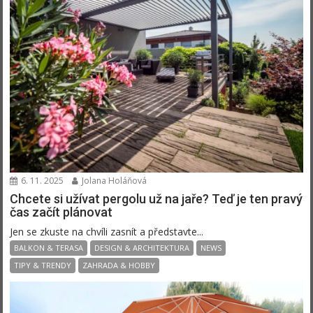
6. 11. 2025
Jolana Holáňová
Chcete si užívat pergolu už na jaře? Teď je ten pravý
čas začít plánovat
Jen se zkuste na chvíli zasnít a představte...
BALKON & TERASA
DESIGN & ARCHITEKTURA
NEWS
TIPY & TRENDY
ZAHRADA & HOBBY