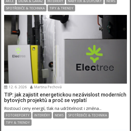
AKCE
DÍLNA & GARÁŽ
INTERIÉRY
NÁBYTEK & DOPLŇKY
NEWS
SPOTŘEBIČE & TECHNIKA
TIPY & TRENDY
12. 6. 2026
Martina Pechová
TIP: jak zajistit energetickou nezávislost moderních
bytových projektů a proč se vyplatí
Rostoucí ceny energií, tlak na udržitelnost i změna...
FOTOREPORTY
INTERIÉRY
NEWS
SPOTŘEBIČE & TECHNIKA
TIPY & TRENDY