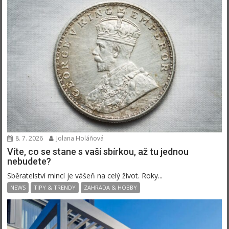
8. 7. 2026
Jolana Holáňová
Víte, co se stane s vaší sbírkou, až tu jednou
nebudete?
Sběratelství mincí je vášeň na celý život. Roky...
NEWS
TIPY & TRENDY
ZAHRADA & HOBBY