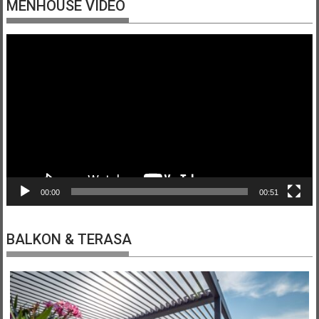
MENHOUSE VIDEO
Video
přehrávač
00:00
00:51
BALKON & TERASA