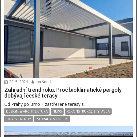
22. 5. 2026
Jan Šmíd
Zahradní trend roku: Proč bioklimatické pergoly
dobývají české terasy
Od Prahy po Brno – zastřešené terasy s...
DESIGN & ARCHITEKTURA
NEWS
REKONSTRUKCE & STAVBA
TIPY & TRENDY
ZAHRADA & HOBBY